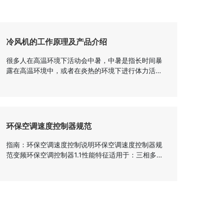
冷风机的工作原理及产品介绍
很多人在高温环境下活动会中暑，中暑是指长时间暴
露在高温环境中，或者在炎热的环境下进行体力活
动，导致机体体温调节功能紊乱而引起的临床综合
征，以高热、皮肤干燥及中枢神经系统症状为特征。
因此，今天，小编将为大家介绍被称为世界冷粉丝第
一品牌之一的唱片是如何出现在实力派选手排行榜
上，并如何解决高温烦恼的。 接下来向大家逐一
环保空调速度控制器规范
介绍 1 .降温效果好 选用高性能湿帘，降温
快，效果好(出风口温度下降5-10！ ） ...
指南：环保空调速度控制说明环保空调速度控制器规
范变频环保空调控制器1.1性能特征适用于：三相多速
变频环保空调机型；具有冷却、送风、清洗、排风、
摆动、报警功能；采用远程遥控，方便用户使用；具
有水位监控和声音报警功能；具有清洁功能，保持空
气清新；采用空间电压矢量变频调速技术。多级调速
用户可以随意控制风量；输出电流为正弦波，电机噪
音低，发热低。新通风功能：一般环保空调控制器只