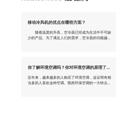
移动冷风机的优点在哪些方面？
随着温度的升高，空冷器已经成为生活中不可缺
少的产品。为了满足人们的需求，空冷器的功能越来
越完善。为了节约成本，许多制造商选择移动空气冷
却器。那么今天，边肖将告诉你移动空冷器的优势主
要体现在哪些方面。 移动式空冷器采用高效直接
蒸发制冷技术，其原理是水在蒸发过程中吸收热能，
即在焓不变的情况下，吸收空气的显热，从而降低空
你了解环境空调吗？你对环境空调的原理了解
气温度(干球温度)。工作过程如下：当新鲜空气通过
多少
水冷式风机的核心部件时，与空气湿...
近年来，越来越多的人购买了环境空调，这证明有相
当多的人喜欢这种空调。既然环保空调的一大特点是
节能环保，那么它是如何工作的，原理是什么？
你了解环境空调吗？你对环境空调的原理了解多
少 一、什么是环保空调 环保型空调是集通
风、降温、防尘、除臭、调湿于一体的新型节能环保
通风降温机组。它是一种全新的无压缩机、无制冷
剂、无铜管的环保产品，其冷却核心部件是水幕蒸发