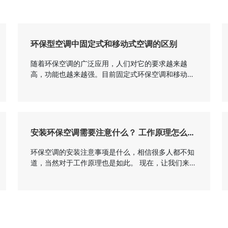
环保型空调中固定式和移动式空调的区别
随着环保空调的广泛应用，人们对它的要求越来越
高，功能也越来越强。目前固定式环保空调和移动式
空调应用广泛，所以很多人会问，两者有什么区别？
哪个好？是不是更适合我们使用？今天，边肖将介绍
固定式环保空调和移动式空调的区别。 第一种是
环保空调的固定安装：固定安装通常挂在外墙上或固
定在地面上，经环保空调冷却过滤后的冷空气通过送
安装环保空调需要注意什么？ 工作原理怎么样
风管道送到房间进行冷却。固定式是将环保空调固定
了？
在镀锌角钢制成的框架上，配有维修平...
环保空调的安装注意事项是什么，相信很多人都不知
道，当然对于工作原理也是如此。 现在，让我们来解
决这部分的疑问。 安装环保空调需要注意什么？
工作原理怎么样了？ 、安装环保空调的注意事
项： 1、安装环境通常空气清新，不应该选择有
异味、臭味或油烟排气口的地方。 2、确保安装
支架在安装位置支撑主机、送风管道及维护人员整体
的重量，确保未来的售后服务安全进行。 、确定