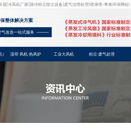
扇|冷风机厂家|脉冲粉尘除尘设备|废气治理处理|喷淋塔-粤泰环保网站!
环保整体解决方案
空气改造一站式服务 ———
机）
湿帘·风机·热风炉
工业大风机
粉尘·废气处理