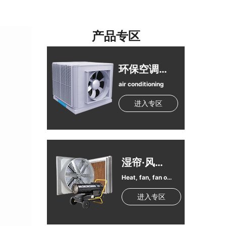
产品专区
环保空调（冷风机）
air conditioning
进入专区
湿帘·风机·热风炉
Heat, fan, fan of the damp curtain
进入专区