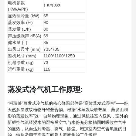
电机参数
1.5/3.8/3
(KW/A/Ph)
显热制冷量 (kW)
65
蒸发效率 (%)
90
蒸发量 (L/h)
80
声压级噪声 dB(A)
69
储水量 (L)
35
出风口尺寸 (mm)
735*735
整机尺寸 (mm)
1100*1100*1250
机器净重 (kg)
73
运行重量 (kg)
115
蒸发式冷气机工作原理:
“科瑞莱”蒸发式冷气机的核心降温部件是“高效蒸发式湿帘”——纯
天然多层波纹植物纤维叠合物。根据“水蒸发吸收热量，蒸发面积
影响蒸发效率”这一自然物理现象，通过风机往室内送风，室外的
新鲜空气流经浸水的湿帘后空气与水份充分接触同时吸收空气中
的显热，从而达到降温、换气、除尘、增加室内空气含氧量的目
的，特别适用于高温车间及人群密集的工作场所。