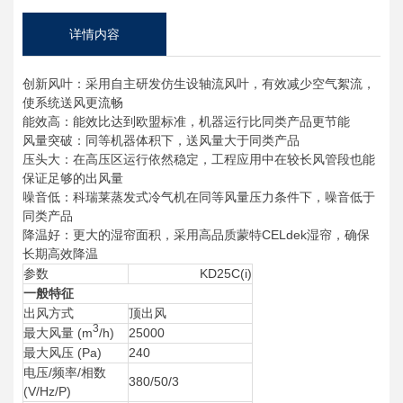
详情内容
创新风叶：采用自主研发仿生设轴流风叶，有效减少空气絮流，
使系统送风更流畅
能效高：能效比达到欧盟标准，机器运行比同类产品更节能
风量突破：同等机器体积下，送风量大于同类产品
压头大：在高压区运行依然稳定，工程应用中在较长风管段也能
保证足够的出风量
噪音低：科瑞莱蒸发式冷气机在同等风量压力条件下，噪音低于
同类产品
降温好：更大的湿帘面积，采用高品质蒙特CELdek湿帘，确保
长期高效降温
参数
KD25C(i)
一般特征
出风方式
顶出风
3
最大风量 (m
/h)
25000
最大风压 (Pa)
240
电压/频率/相数
380/50/3
(V/Hz/P)